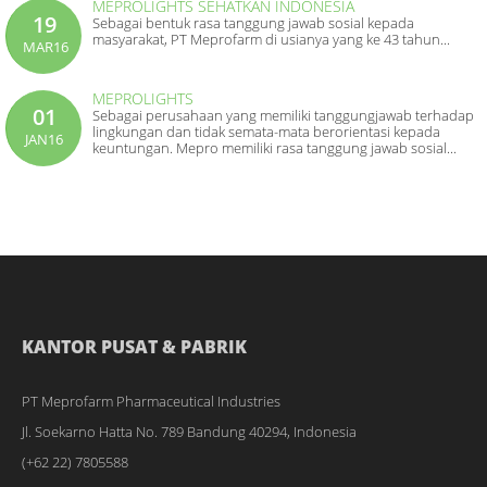
MEPROLIGHTS SEHATKAN INDONESIA
19
Sebagai bentuk rasa tanggung jawab sosial kepada
masyarakat, PT Meprofarm di usianya yang ke 43 tahun...
MAR16
MEPROLIGHTS
01
Sebagai perusahaan yang memiliki tanggungjawab terhadap
lingkungan dan tidak semata-mata berorientasi kepada
JAN16
keuntungan. Mepro memiliki rasa tanggung jawab sosial...
KANTOR PUSAT & PABRIK
PT Meprofarm Pharmaceutical Industries
Jl. Soekarno Hatta No. 789 Bandung 40294, Indonesia
(+62 22) 7805588