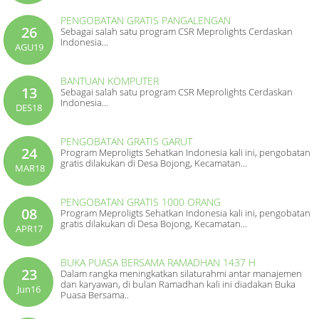
PENGOBATAN GRATIS PANGALENGAN
26
Sebagai salah satu program CSR Meprolights Cerdaskan
Indonesia...
AGU19
BANTUAN KOMPUTER
13
Sebagai salah satu program CSR Meprolights Cerdaskan
Indonesia...
DES18
PENGOBATAN GRATIS GARUT
24
Program Meproligts Sehatkan Indonesia kali ini, pengobatan
gratis dilakukan di Desa Bojong, Kecamatan...
MAR18
PENGOBATAN GRATIS 1000 ORANG
08
Program Meproligts Sehatkan Indonesia kali ini, pengobatan
gratis dilakukan di Desa Bojong, Kecamatan...
APR17
BUKA PUASA BERSAMA RAMADHAN 1437 H
23
Dalam rangka meningkatkan silaturahmi antar manajemen
dan karyawan, di bulan Ramadhan kali ini diadakan Buka
Jun16
Puasa Bersama..